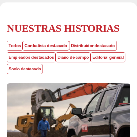
NUESTRAS HISTORIAS
Todos
Contratista destacado
Distribuidor destacado
Empleados destacados
Diario de campo
Editorial general
Socio destacado