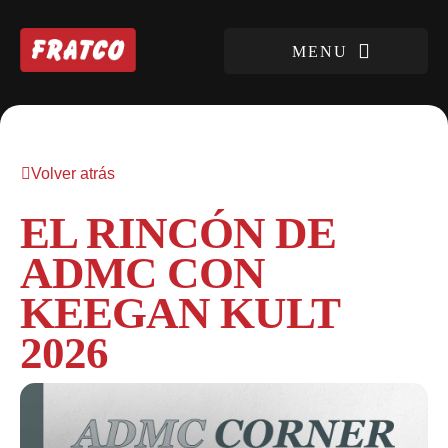
Volver atrás
EL RINCÓN DE
ADMC CON
KEEGAN KULT
2026